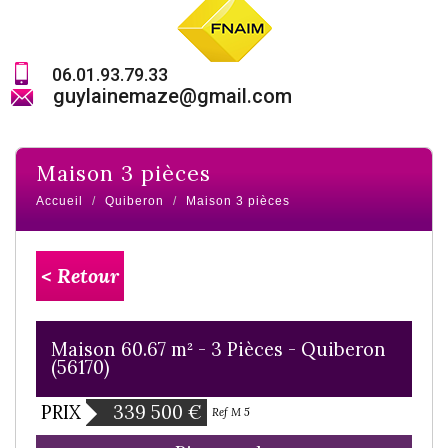
06.01.93.79.33
guylainemaze@gmail.com
maison 3 pièces
Accueil
Quiberon
Maison 3 pièces
< Retour
Maison 60.67 m² - 3 Pièces - Quiberon
(56170)
PRIX
339 500
€
Ref M 5