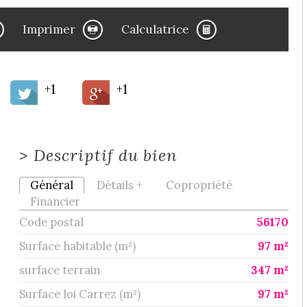
Imprimer
Calculatrice
+1
+1
>
Descriptif du bien
Général
Détails +
Copropriété
Financier
Code postal
56170
Surface habitable (m²)
97 m²
surface terrain
347 m²
Surface loi Carrez (m²)
97 m²