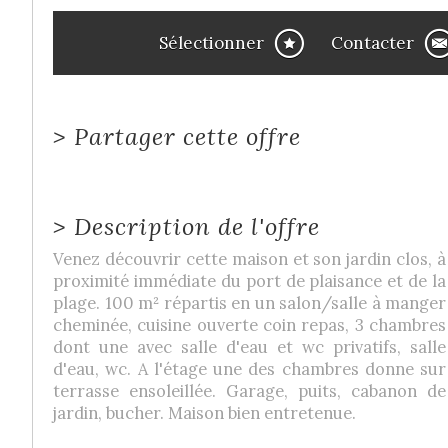
Sélectionner
Contacter
>
Partager cette offre
>
Description de l'offre
Venez découvrir cette maison et son jardin clos, à
proximité immédiate du port de plaisance et de la
plage. 100 m² répartis en un salon/salle à manger
cheminée, cuisine ouverte coin repas, 3 chambres
dont une avec salle d'eau et wc privatifs, salle
d'eau, wc. A l'étage une des chambres donne sur
terrasse ensoleillée. Garage, puits, cabanon de
jardin, bucher. Maison bien entretenue.