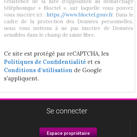
l’existence de la liste d'opposition au démarchage
téléphonique « Bloctel », sur laquelle vous pouvez
vous inscrire ici :
https://www.bloctel.gouv.fr
. Dans le
cadre de la protection des Données personnelles,
nous vous invitons à ne pas inscrire de Données
sensibles dans le champ de saisie libre.
Ce site est protégé par reCAPTCHA, les
Politiques de Confidentialité
et es
Conditions d'utilisation
de Google
s'appliquent.
Se connecter
Espace propriétaire