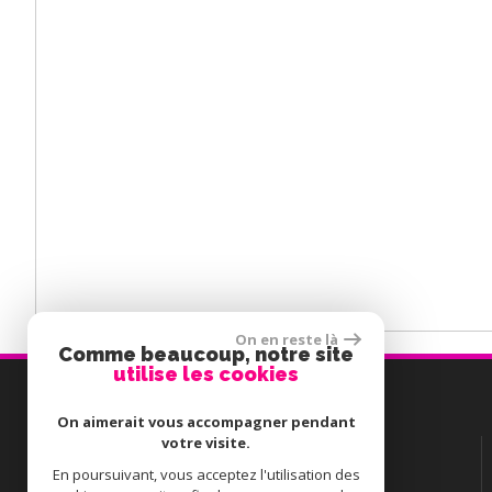
On en reste là
Comme beaucoup, notre site
utilise les cookies
Contactez-nous
On aimerait vous accompagner pendant
votre visite.
TÉL :
02 56 54 68 18
En poursuivant, vous acceptez l'utilisation des
E-MAIL :
guylainemaze@gmail.com