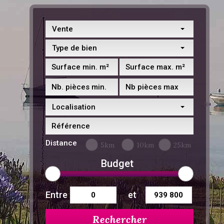
Vente
Type de bien
Localisation
Distance
5km
10km
25km
Budget
Entre
et
Rechercher