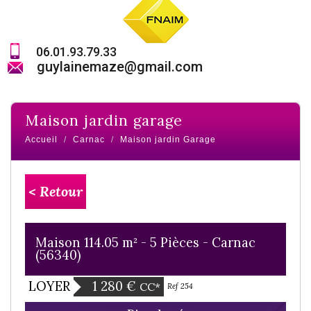
06.01.93.79.33
guylainemaze@gmail.com
maison jardin garage
Accueil
Carnac
Maison jardin Garage
< Retour
Maison 114.05 m² - 5 Pièces - Carnac
(56340)
1 280 €
LOYER
CC*
Ref 254