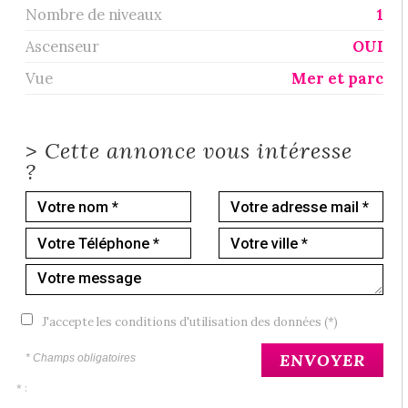
Nombre de niveaux
1
Ascenseur
OUI
Vue
Mer et parc
>
Cette annonce vous intéresse
?
J'accepte les conditions d'utilisation des données (*)
ENVOYER
* Champs obligatoires
* :