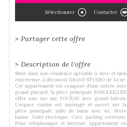
Sélectionner
Contacter
>
Partager cette offre
>
Description de l'offre
Situé dans une résidence agréable à vivre et bien
entretenue, à découvrir GRAND STUDIO de 34 m².
Cet appartement est composé d'une entrée avec
grand placard, la pièce principale ENSOLEILLÉE
offre une vue sur l'OCÉAN avec grand balcon.
L'espace cuisine est aménagé et ouvert sur la
pièce principale, salle de bains avec wc. Store
banne. Volet électrique. Cave, parking extérieur.
Prise téléphonique et internet. Appartement en