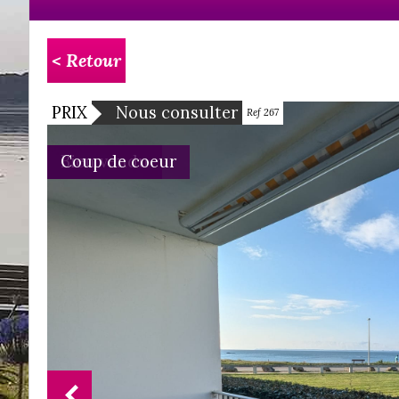
< Retour
PRIX
Nous consulter
Ref 267
Bien vendu
Coup de coeur