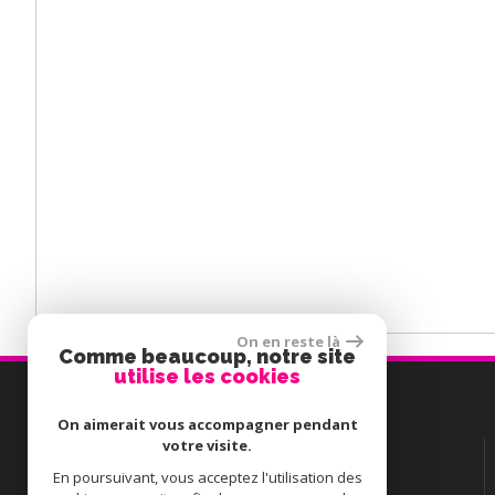
On en reste là
Comme beaucoup, notre site
utilise les cookies
Contactez-nous
On aimerait vous accompagner pendant
votre visite.
TÉL :
02 56 54 68 18
En poursuivant, vous acceptez l'utilisation des
E-MAIL :
guylainemaze@gmail.com