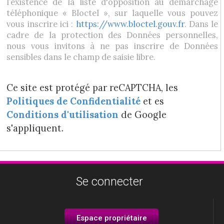
l’existence de la liste d'opposition au démarchage
téléphonique « Bloctel », sur laquelle vous pouvez
vous inscrire ici :
https://www.bloctel.gouv.fr
. Dans le
cadre de la protection des Données personnelles,
nous vous invitons à ne pas inscrire de Données
sensibles dans le champ de saisie libre.
Ce site est protégé par reCAPTCHA, les
Politiques de Confidentialité
et es
Conditions d'utilisation
de Google
s'appliquent.
Se connecter
Espace propriétaire