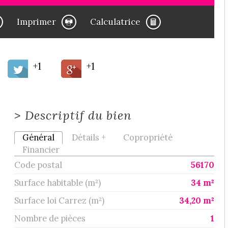
Imprimer
Calculatrice
+1
+1
>
Descriptif du bien
Général
Détails +
Copropriété
Financier
Code postal
56170
Surface habitable (m²)
34 m²
Surface loi Carrez (m²)
34,20 m²
Nombre de pièces
1