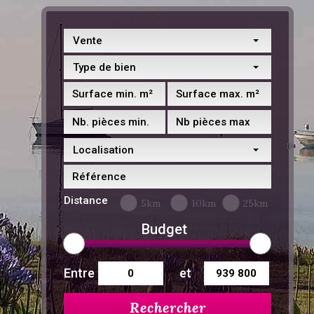
Vente
Type de bien
Localisation
Distance
5km
10km
25km
Budget
Entre
et
Rechercher