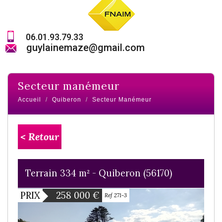
06.01.93.79.33
guylainemaze@gmail.com
secteur manémeur
Accueil
Quiberon
Secteur Manémeur
< Retour
Terrain 334 m² - Quiberon (56170)
PRIX
258 000
€
Ref 271-3