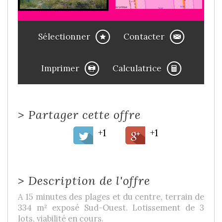
Sélectionner
Contacter
Imprimer
Calculatrice
>
Partager cette offre
+1
+1
>
Description de l'offre
A 15 minutes des plages et du centre, terrain de
334 m² exposé Sud-Ouest. Lotissement de 3
lots, viabilité en cours.