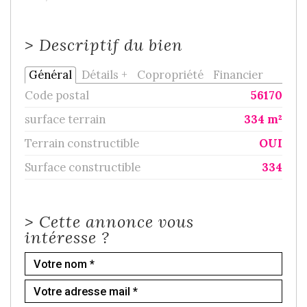
>
Descriptif du bien
Général
Détails +
Copropriété
Financier
Code postal
56170
surface terrain
334 m²
Terrain constructible
OUI
Surface constructible
334
>
Cette annonce vous
intéresse ?