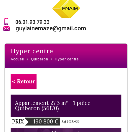
06.01.93.79.33
guylainemaze@gmail.com
hyper centre
Accueil
Quiberon
Hyper centre
< Retour
Appartement 27.3 m² - 1 pièce -
Quiberon (56170)
PRIX
190 800
€
Ref HER-GB