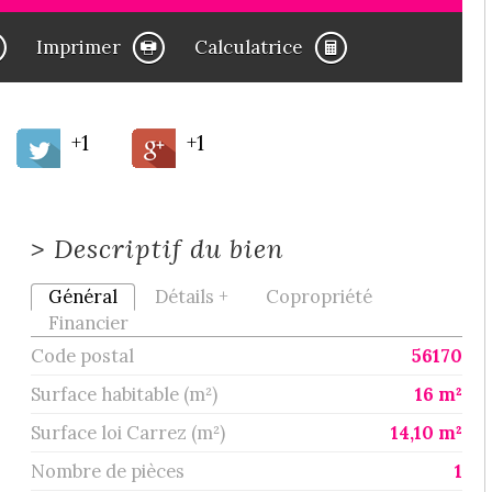
Imprimer
Calculatrice
+1
+1
>
Descriptif du bien
Général
Détails +
Copropriété
Financier
Code postal
56170
Surface habitable (m²)
16 m²
Surface loi Carrez (m²)
14,10 m²
Nombre de pièces
1