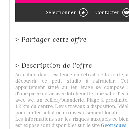
Sélectionner
Contacter
>
Partager cette offre
>
Description de l'offre
Au calme dans résidence en retrait de la route, à
découvrir ce petit studio à rafraîchir. Cet
appartement situé au 1er étage se compose :
d'une pièce de vie avec kitchenette, une salle d'eau
avec wc, un cellier/buanderie. Plage à proximité,
1.2 km du centre. Devis travaux à disposition. Idéal
pour un 1er achat ou un investissement locatif.
Les informations sur les risques auxquels ce bien
est exposé sont disponibles sur le site
Géorisques