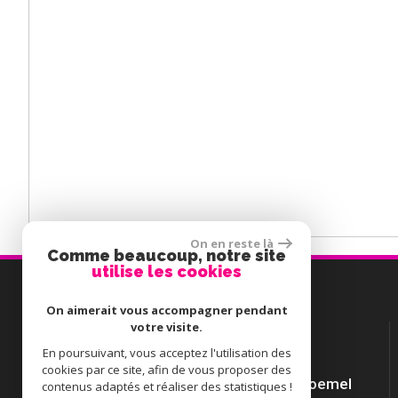
On en reste là
Comme beaucoup, notre site
utilise les cookies
Contactez-nous
On aimerait vous accompagner pendant
votre visite.
TÉL :
02 56 54 68 18
En poursuivant, vous acceptez l'utilisation des
E-MAIL :
guylainemaze@gmail.com
cookies par ce site, afin de vous proposer des
ADRESSE :
2 CLOS DU BEL AIR
,
56400 Ploemel
contenus adaptés et réaliser des statistiques !