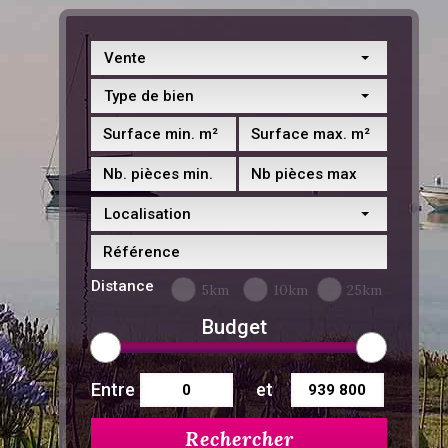
Vente
Type de bien
Localisation
Distance
5km
10km
25km
Budget
Entre
et
Rechercher