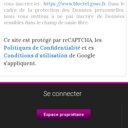
vous inscrire ici :
https://www.bloctel.gouv.fr
. Dans le
cadre de la protection des Données personnelles,
nous vous invitons à ne pas inscrire de Données
sensibles dans le champ de saisie libre.
Ce site est protégé par reCAPTCHA, les
Politiques de Confidentialité
et es
Conditions d'utilisation
de Google
s'appliquent.
Se connecter
Espace propriétaire