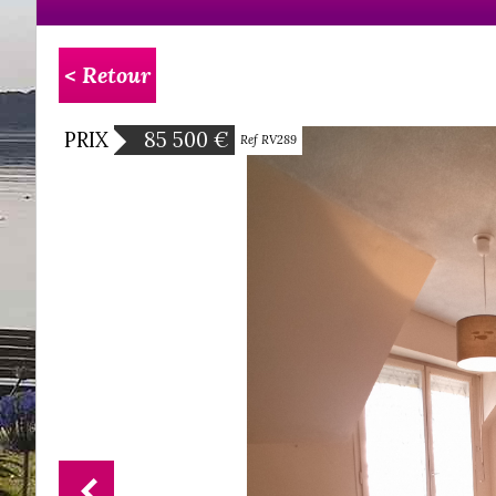
< Retour
PRIX
85 500
€
Ref RV289