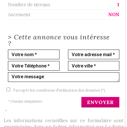
Nombre de niveaux
1
Ascenseur
NON
>
Cette annonce vous intéresse
?
e
s
s
J'accepte les conditions d'utilisation des données (*)
ENVOYER
* Champs obligatoires
* :
Les informations recueillies sur ce formulaire sont
enregistrées dans un fichier informatisé par La Boite