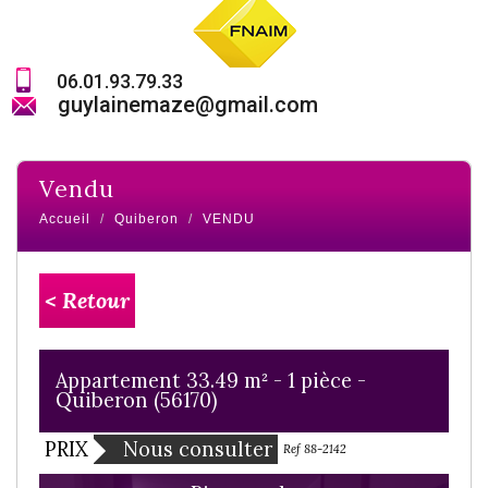
06.01.93.79.33
guylainemaze@gmail.com
vendu
Accueil
Quiberon
VENDU
< Retour
Appartement 33.49 m² - 1 pièce -
Quiberon (56170)
PRIX
Nous consulter
Ref 88-2142