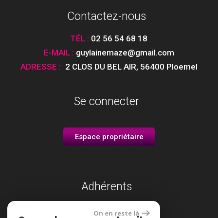
Contactez-nous
TÉL :
02 56 54 68 18
E-MAIL :
guylainemaze@gmail.com
ADRESSE :
2 CLOS DU BEL AIR
,
56400 Ploemel
Se connecter
Espace propriétaire
Adhérents
On en reste là