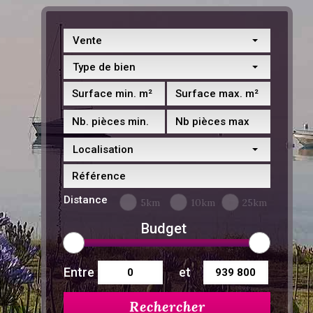
Vente
Type de bien
Localisation
Distance
5km
10km
25km
Budget
Entre
et
Rechercher